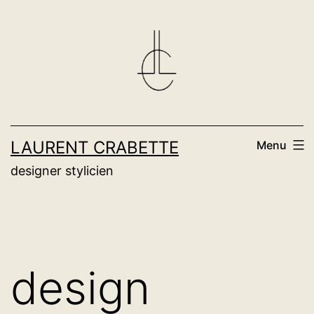
Aller
au
contenu
LAURENT CRABETTE
Menu
designer stylicien
design